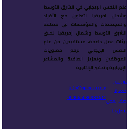
علم النفس الإيجابي في الشرق الأوسط
وشمال افريقيا نتعاون مع الأفراد
والمجتمعات والمؤسسات في منطقة
الشرق الأوسط وشمال إفريقيا لخلق
بيئات عمل داعمة، مستفيدين من علم
النفس الإيجابي لرفع معنويات
الموظفين وتعزيز العافية والمشاعر
الإيجابية وتحفيز الإنتاجية
من نحن
info@ppmena.com
خدماتنا
009665036987411
كيف نعمل
اتصل بنا