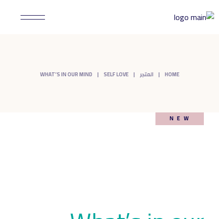
Ski
t
th
conten
HOME
المتجر
SELF LOVE
WHAT’S IN OUR MIND
NEW