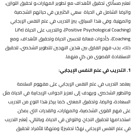
تعتبر مسألتي تحقيق الأهداف مع تطوير المهارات،و تحقيق التوازن،
والرضا الشامل في الحياة سعي الكثيرين في حياتهم الشجصية
والمهنية. وفي هذا السياق، يبرز التدريب في علم النفس الإيجابي
(Positive Psychological Coaching)، والتدريب على الحياة (Life
Coaching)، كأدوات فعالة لتحسين الحياة وتحقيق الأهداف. ومع
ذلك، يجب فهم الفارق بين هذين النهجين للتطوير الشخصي، لتحقيق
الاستفادة القصوى من كلٍ منهما.
1. التدريب في علم النفس الإيجابي:
يعتمد التدريب في علم النفس الإيجابي على مفهوم السلامة
والتطور الشخصي. ويهدف إلى تعزيز الجوانب الإيجابية في الحياة مثل
السعادة، والرضا، وتحقيق المعنى. كما يركز هذا النوع من التدريب
على فهم القوى الشخصية، والمهارات، والقدرات التي يمكن
استخدامها لتحقيق النجاح، والتوازن في الحياة. وبالتالي، يُعتبر التدريب
في علم النفس الإيجابي نهجًا تحفيزيًا وملهمًا للأفراد لتحقيق