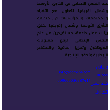
علم النفس الإيجابي في الشرق الأوسط
وشمال افريقيا نتعاون مع الأفراد
والمجتمعات والمؤسسات في منطقة
الشرق الأوسط وشمال إفريقيا لخلق
بيئات عمل داعمة، مستفيدين من علم
النفس الإيجابي لرفع معنويات
الموظفين وتعزيز العافية والمشاعر
الإيجابية وتحفيز الإنتاجية
من نحن
info@ppmena.com
خدماتنا
009665036987411
كيف نعمل
اتصل بنا