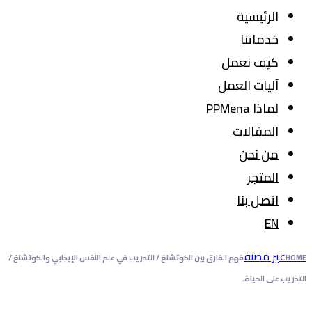
الرئيسية
خدماتنا
كيف نعمل
آليات العمل
لماذا PPMena
المقالات
من نحن
المتجر
اتصل بنا
EN
غير مصنف
HOME
فهم الفارق بين الكوتشنغ / التدريب في علم النفس الإيجابي والكوتشنغ /
التدريب على الحياة.