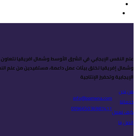
علم النفس الإيجابي في الشرق الأوسط وشمال افريقيا نتعاو
وشمال إفريقيا لخلق بيئات عمل داعمة، مستفيدين من علم النف
الإيجابية وتحفيز الإنتاجية
من نحن
info@ppmena.com
خدماتنا
009665036987411
كيف نعمل
اتصل بنا