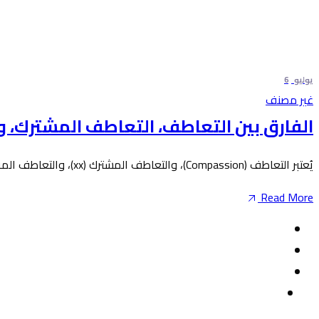
يوليو
6
غير مصنف
الفارق بين التعاطف، التعاطف المشترك، و
يُعتبر التعاطف (Compassion)، والتعاطف المشترك (xx)، والتعاطف المركزي (xx)، مصطلحات شائعة تُستخدم في سياقات
Read More