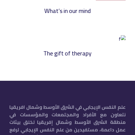
What’s in our mind
The gift of therapy
علم النفس الإيجابي في الشرق الأوسط وشمال افريقيا
نتعاون مع الأفراد والمجتمعات والمؤسسات في
منطقة الشرق الأوسط وشمال إفريقيا لخلق بيئات
عمل داعمة، مستفيدين من علم النفس الإيجابي لرفع