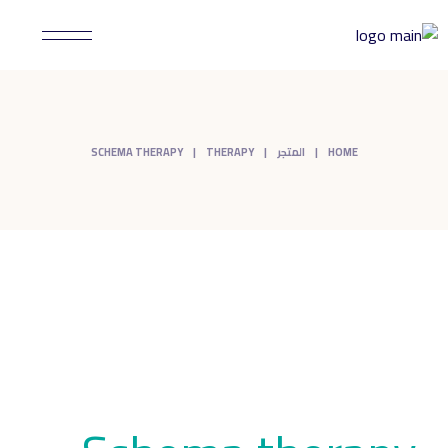
Ski
t
th
conten
HOME
المتجر
THERAPY
SCHEMA THERAPY